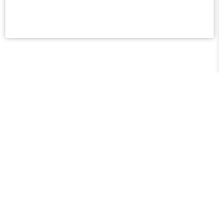
版权所有©黄河三角洲生态
环境研究中心 地址：山东省
滨州市黄河五路391号
邮编：256600 电话：0543-
3195580