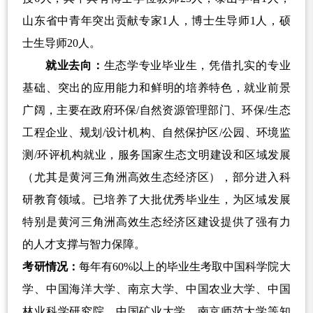
山东省中青年突出贡献专家
1
人，博士生导师
1
人，硕
士生导师
20
人。
就业去向：
生态学专业毕业生，凭借扎实的专业
基础、突出的应用能力和鲜明的培养特色，就业前景
广阔，主要在政府环保
/
自然资源管理部门、环保
/
生态
工程企业、规划
/
设计机构、自然保护区
/
公园、环境监
测
/
环评机构就业，服务国家生态文明建设和区域发展
（尤其是黄河三角洲高效生态经济区），部分进入科
研教育领域。已培养了大批优秀毕业生，为区域发展
特别是黄河三角洲高效生态经济区建设提供了强有力
的人才支撑与智力保障。
考研情况：
每年有
60%
以上的毕业生考取中国科学院大
学、中国海洋大学、南京大学、中国农业大学、中国
林业科学研究院、中国矿业大学、南京师范大学等知