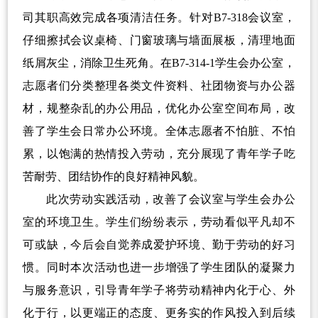
司其职高效完成各项清洁任务。针对
B7-
318
会议室
，
仔细擦拭会议桌椅、门窗玻璃与墙面展板，清理地面
纸屑灰尘，消除卫生死角。在
B7-314-1
学生会办公室，
志愿者们分类整理各类文件资料、社团物资与办公器
材，规整杂乱的办公用品，优化办公室空间布局，改
善了学生会日常办公环境。全体志愿者不怕脏、不怕
累，以饱满的热情投入劳动，充分展现了青年学子吃
苦耐劳、团结协作的良好精神风貌。
此次劳动实践活动，改善了会议室与学生会办公
室的环境卫生。学生们纷纷表示，劳动看似平凡却不
可或缺，今后会自觉养成爱护环境、勤于劳动的好习
惯。同时本次活动也进一步增强了学生团队的凝聚力
与服务意识，引导青年学子将劳动精神内化于心、外
化于行，以更端正的态度、更务实的作风投入到后续