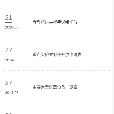
21
野外试验基地与仪器平台
2020-05
27
重点实验室对外开放申请表
2014-08
27
主要大型仪器设备一览表
2014-08