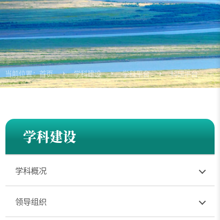
当前位置：
首页
学科建设
学科平台
科研平台
学科建设
学科概况
领导组织