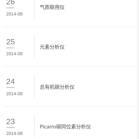
26
气质联用仪
2014-08
25
元素分析仪
2014-08
24
总有机碳分析仪
2014-08
23
Picarro碳同位素分析仪
2014-08