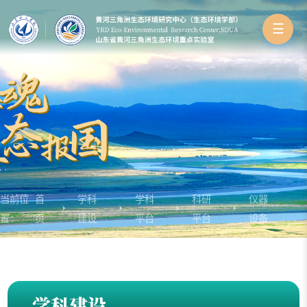
☰
当前位
首
学科
学科
科研
仪器
置：
页
建设
平台
平台
设备
学科建设