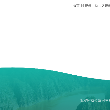
每页
14
记录
总共
2
记
版权所有©黄河三